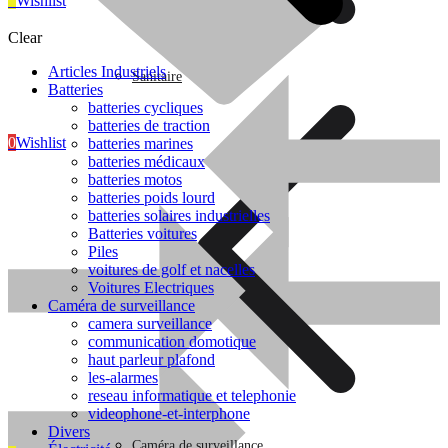
0
Wishlist
Clear
Articles Industriels
Sanitaire
Batteries
batteries cycliques
batteries de traction
0
Wishlist
batteries marines
batteries médicaux
batteries motos
batteries poids lourd
batteries solaires industrielles
Batteries voitures
Piles
Sanitaire
voitures de golf et nacelles
Voitures Electriques
Caméra de surveillance
camera surveillance
communication domotique
haut parleur plafond
les-alarmes
reseau informatique et telephonie
videophone-et-interphone
Divers
Caméra de surveillance