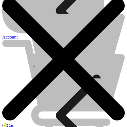
Account
Électricité
Électricité
Piles
0
0
Cart