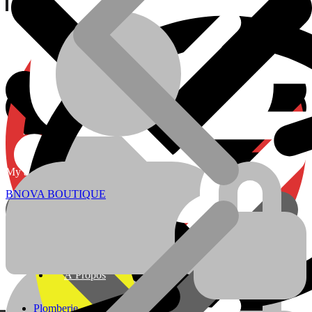
Currency:
ADRESSE
My account
À Propos
Localisation
BNOVA BOUTIQUE
Plomberie
Batteries
À Propos
Plomberie