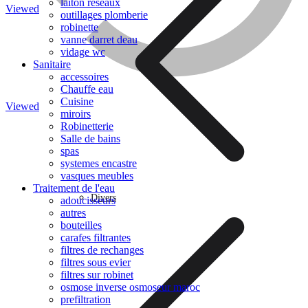
laiton reseaux
Viewed
outillages plomberie
robinette
Caméra de surveillance
vanne darret deau
vidage wc
Sanitaire
accessoires
Chauffe eau
Cuisine
Viewed
miroirs
Robinetterie
Salle de bains
spas
Traitement de l’eau
systemes encastre
vasques meubles
Traitement de l'eau
Divers
adoucisseurs
autres
bouteilles
carafes filtrantes
filtres de rechanges
filtres sous evier
filtres sur robinet
osmose inverse osmoseur maroc
prefiltration