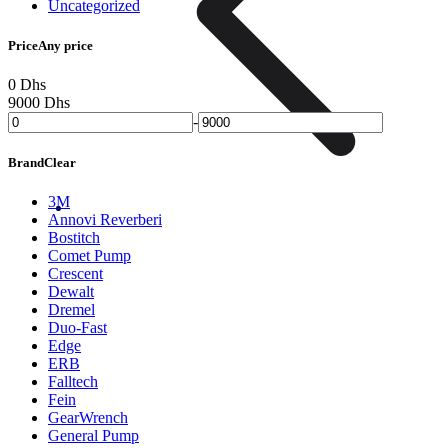
Uncategorized
Price
Any price
0 Dhs
9000 Dhs
-
Brand
Clear
3M
Divers
FAQ
Annovi Reverberi
Bostitch
Comet Pump
Crescent
Dewalt
Dremel
Duo-Fast
Edge
ERB
Falltech
Fein
GearWrench
General Pump