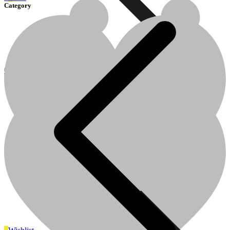
Category
0
0
Cart
Plomberie
Plomberie
Cuisine