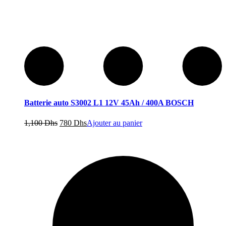
Batterie auto S3002 L1 12V 45Ah / 400A BOSCH
Le
Le
1,100
Dhs
780
Dhs
Ajouter au panier
prix
prix
initial
actuel
était :
est :
1,100 Dhs.
780 Dhs.