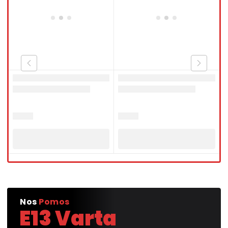
Nos
Pomos
E13 Varta