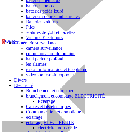
batteries médicaux
batteries motos
batteries poids lourd
batteries solaires industrielles
Batteries voitures
Piles
voitures de golf et nacelles
Voitures Electriques
0
Wishlist
Caméra de surveillance
camera surveillance
communication domotique
haut parleur plafond
les-alarmes
reseau informatique et telephonie
videophone-et-interphone
Sanitaire
Divers
Électricité
Branchement et comptage
branchement et comptage,ÉLECTRICITÉ
Éclairage
Cables et fils électriques
Communication et domotique
eclairage
eclairage,ÉLECTRICITÉ
electricite industrielle