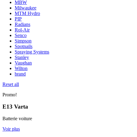
MBW
Milwaukee
MTM Hydro
PIP
Radians
Rol-Air
Senco
Simpson
Spotnails
Spraying Systems
FAQ
Stanley
Vaughan
Wilton
brand
Reset all
Promo!
E13 Varta
Batterie voiture
Voir plus