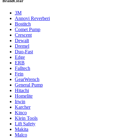
Brand
Clear
3M
Annovi Reverberi
Bostitch
Comet Pump
Crescent
Dewalt
Dremel
Duo-Fast
Edge
ERB
Divers
Falltech
Fein
GearWrench
General Pump
Hitachi
Homelite
Irwin
Karcher
Kinco
Klein Tools
Lift Safety
Makita
Malco