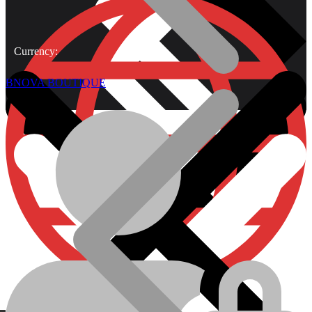
Currency:
BNOVA BOUTIQUE
À Propos
Plomberie