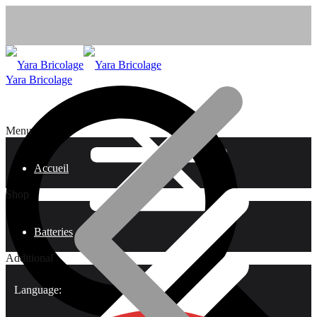
Yara Bricolage
Menu
Accueil
Shop
Batteries
Additional
Language: