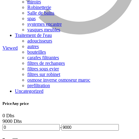
miroirs
Robinetterie
Caméra de surveillance
Salle de bains
spas
systemes encastre
vasques meubles
Traitement de l'eau
adoucisseurs
autres
Viewed
bouteilles
carafes filtrantes
filtres de rechanges
Traitement de l’eau
filtres sous evier
filtres sur robinet
osmose inverse osmoseur maroc
prefiltration
Uncategorized
Price
Any price
0 Dhs
9000 Dhs
-