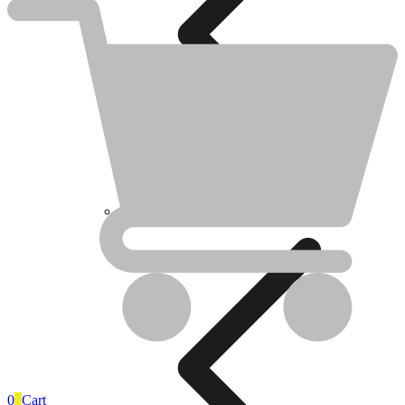
Category
Account
Électricité
Électricité
Piles
0
0
Cart