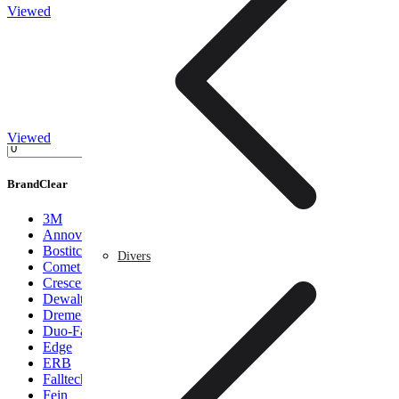
Viewed
osmose inverse osmoseur maroc
prefiltration
Caméra de surveillance
Uncategorized
Price
Any price
0 Dhs
9000 Dhs
Viewed
-
Brand
Clear
Traitement de l’eau
3M
Annovi Reverberi
Bostitch
Divers
Comet Pump
Crescent
Dewalt
Dremel
Duo-Fast
Edge
ERB
Falltech
Fein