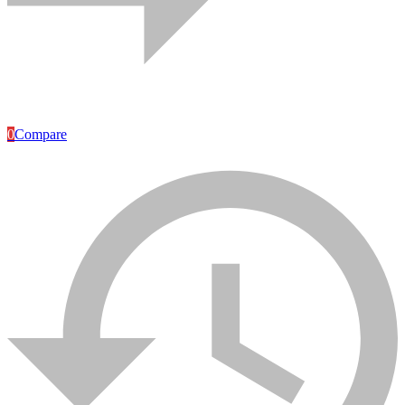
Chauffe eau
Articles Industriels
Cuisine
miroirs
Robinetterie
Salle de bains
spas
systemes encastre
vasques meubles
0
Compare
Traitement de l'eau
adoucisseurs
autres
bouteilles
carafes filtrantes
Caméra de surveillance
filtres de rechanges
filtres sous evier
filtres sur robinet
osmose inverse osmoseur maroc
prefiltration
Uncategorized
Price
Any price
0 Dhs
9000 Dhs