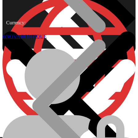
Currency:
BNOVA BOUTIQUE
À Propos
Plomberie