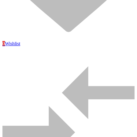
eclairage,ÉLECTRICITÉ
electricite industrielle
electricite industrielle
electricite industrielle,ÉLECTRICITÉ
fusible commande
fusible modulaire
fournitures electriques
fusible commande
0
Wishlist
fusible modulaire
gaines et goulottes
goulotte
prises et interrupteurs
Tableaux
Plomberie
Sanitaire
chauffe eaux
collier et fixation
flexibl
gaz et reseaux
laiton reseaux
outillages plomberie
robinette
vanne darret deau
vidage wc
Sanitaire
accessoires