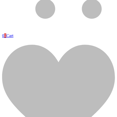
batteries de traction
batteries marines
batteries médicaux
batteries motos
batteries poids lourd
batteries solaires industrielles
Batteries voitures
Piles
0
0
Cart
voitures de golf et nacelles
Voitures Electriques
Caméra de surveillance
camera surveillance
communication domotique
haut parleur plafond
les-alarmes
Plomberie
reseau informatique et telephonie
videophone-et-interphone
Divers
Électricité
Branchement et comptage
branchement et comptage,ÉLECTRICITÉ
Éclairage
Cables et fils électriques
Communication et domotique
eclairage
Cuisine