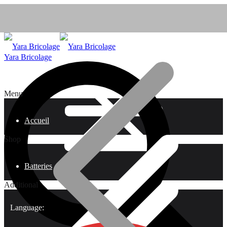
Yara Bricolage
Menu
Accueil
Shop
Batteries
Additional
Language: