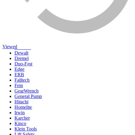
-
Caméra de surveillance
Brand
Clear
3M
Annovi Reverberi
Bostitch
Comet Pump
Viewed
Crescent
Dewalt
Dremel
Duo-Fast
Traitement de l’eau
Edge
ERB
Falltech
Fein
GearWrench
General Pump
Hitachi
Homelite
Irwin
Karcher
Kinco
Klein Tools
Lift Safety