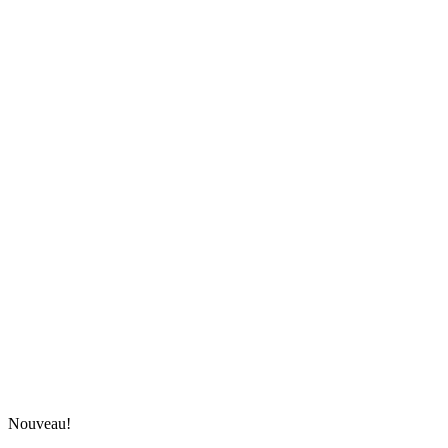
Contactez nous
Nouveau!