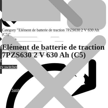
Category "Elément de batterie de traction 7PZS630 2 V 630 Ah
(C5)"
Elément de batterie de traction
lylang
7PZS630 2 V 630 Ah (C5)
PML
cy switcher
Boutique
Sanitaire