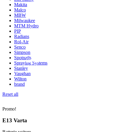
Makita
Malco
MBW
Milwaukee
MTM Hydro
PIP
Radians
Rol-Air
Senco
Simpson
Spotnails
Divers
Spraying Systems
Stanley
Vaughan
Wilton
brand
Reset all
Promo!
E13 Varta
Batterie voiture