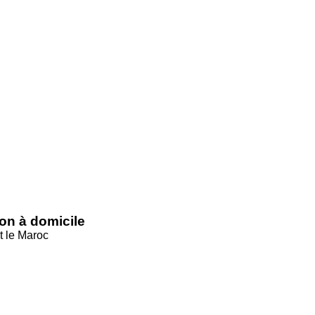
son à domicile
t le Maroc