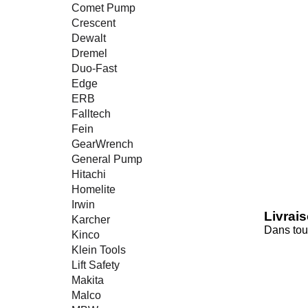
Comet Pump
Crescent
Dewalt
Dremel
Duo-Fast
Edge
ERB
Falltech
Fein
GearWrench
General Pump
Hitachi
Homelite
Irwin
Livrai
Karcher
Dans tou
Kinco
Klein Tools
Lift Safety
Makita
Malco