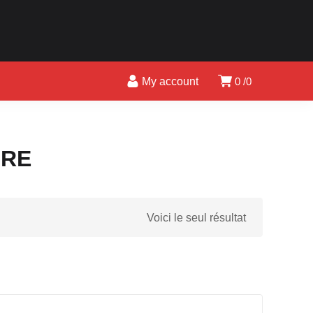
My account
0
0
URE
Voici le seul résultat