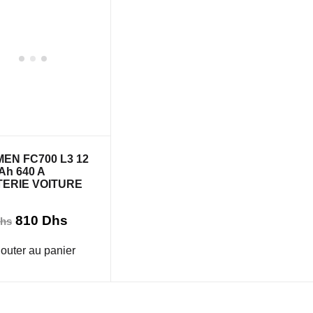
E
EN FC700 L3 12
 Ah 640 A
TERIE VOITURE
Le
Le
810
Dhs
hs
prix
prix
initial
actuel
jouter au panier
était :
est :
980 Dhs.
810 Dhs.