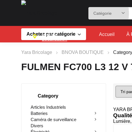
Achetez par catégorie
Accueil
À 
ADRESSE
Localisation
Yara Bricolage
BNOVA BOUTIQUE
Categor
FULMEN FC700 L3 12 V 
Category
Articles Industriels
YARA B
Batteries
Qualit
Caméra de surveillance
Lumière,
Divers
Électricité