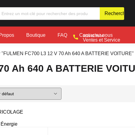
Propos
Boutique
FAQ
Contactez nous
0520 01 76 04
Ventes et Service
y "FULMEN FC700 L3 12 V 70 Ah 640 A BATTERIE VOITURE"
70 Ah 640 A BATTERIE VOIT
RICOLAGE
é
 Énergie