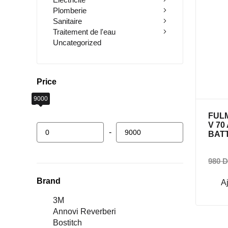
VENT
Plomberie
Sanitaire
Traitement de l'eau
Uncategorized
Price
9000
0
Dhs
Dhs
FULM
V 70
-
BAT
980
D
Brand
A
3M
Annovi Reverberi
Bostitch