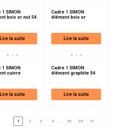
e 1 SIMON
Cadre 1 SIMON
nt bois or nut 54
élément bois or
e
wengé 54 Nature
Lire la suite
Lire la suite
e 1 SIMON
Cadre 1 SIMON
nt cuivre
élément graphite 54
que 54 Premium
Premium
Lire la suite
Lire la suite
…
1
2
3
4
29
30
31