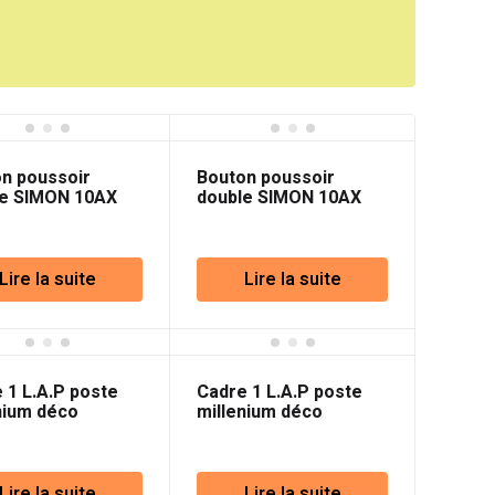
n poussoir
Bouton poussoir
le SIMON 10AX
double SIMON 10AX
Graphite 54
250V Marfil 54
Lire la suite
Lire la suite
 1 L.A.P poste
Cadre 1 L.A.P poste
nium déco
millenium déco
uccino
Saumon
Lire la suite
Lire la suite