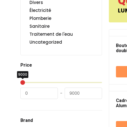
Q
Divers
LU
Électricité
Plomberie
Sanitaire
Traitement de l'eau
Uncategorized
Bout
doub
250V
Price
9000
0
Dhs
Dhs
-
Cadr
Alum
Brand