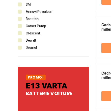
3M
Annovi Reverberi
Bostitch
Cadr
Comet Pump
mille
Crescent
noir
Dewalt
Dremel
Duo-Fast
Edge
ERB
Cadr
Falltech
mille
PROMO!
clair
E13 VARTA
Fein
GearWrench
BATTERIE VOITURE
General Pump
Hitachi