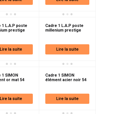
 1 L.A.P poste
Cadre 1 L.A.P poste
nium prestige
millenium prestige
pagne
Doré
Lire la suite
Lire la suite
e 1 SIMON
Cadre 1 SIMON
nt or mat 54
élément acier noir 54
ium
Premium
Lire la suite
Lire la suite