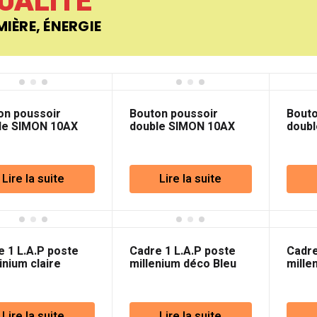
UALITÉ
MIÈRE, ÉNERGIE
on poussoir
Bouton poussoir
Bouto
le SIMON 10AX
double SIMON 10AX
doub
 Argent mat 54
250V Cava 54
250V 
Lire la suite
Lire la suite
e 1 L.A.P poste
Cadre 1 L.A.P poste
Cadre
inium claire
millenium déco Bleu
mille
Capp
Lire la suite
Lire la suite