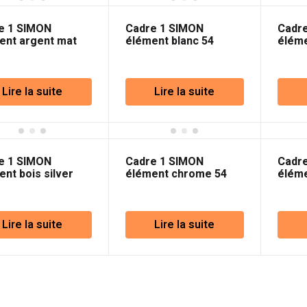
e 1 SIMON
Cadre 1 SIMON
Cadr
ent argent mat
élément blanc 54
éléme
remium
Premium
Natur
Lire la suite
Lire la suite
e 1 SIMON
Cadre 1 SIMON
Cadr
nt bois silver
élément chrome 54
éléme
e 54 Nature
Premium
rusti
Lire la suite
Lire la suite