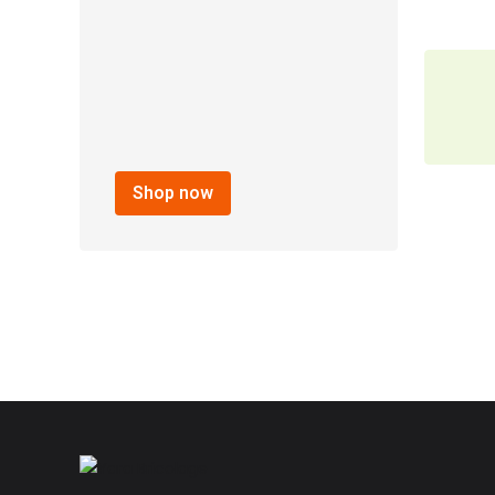
Spotnails
Spraying Systems
Stanley
Vaughan
Wilton
brand
Shop now