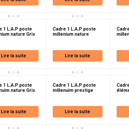
e 1 L.A.P poste
Cadre 1 L.A.P poste
Cadre
nium nature Gris
millenium nature
mille
Marfil
Cham
Lire la suite
Lire la suite
e 1 L.A.P poste
Cadre 1 L.A.P poste
Cadr
nuim nature Gris
millenuim prestige
éléme
Alluminium clair
Prem
Lire la suite
Lire la suite