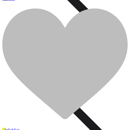
0
0
Cart
Plomberie
Ajouter pour comparer
Plomberie
Cuisine