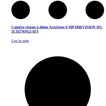
Caméra réseau à dôme AcuSense 6 MP HIKVISION DS-
2CD2763G2-IZS
Lire la suite