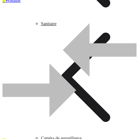
0
Wishlist
Sanitaire
0
Wishlist
UGS :
Z05852
Catégorie :
camera surveillance
Sanitaire
Caméra de surveillance