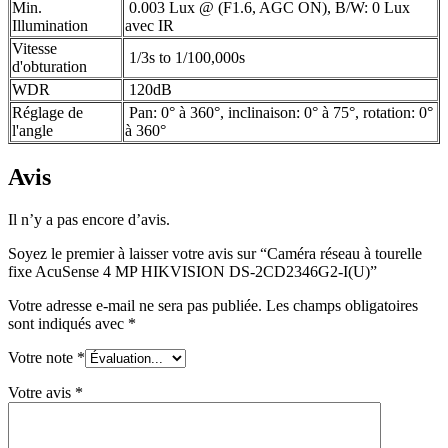
Min.
0.003 Lux @ (F1.6, AGC ON), B/W: 0 Lux
Illumination
avec IR
Vitesse
1/3s to 1/100,000s
d'obturation
WDR
120dB
Réglage de
Pan: 0° à 360°, inclinaison: 0° à 75°, rotation: 0°
l'angle
à 360°
Avis
Il n’y a pas encore d’avis.
Soyez le premier à laisser votre avis sur “Caméra réseau à tourelle
fixe AcuSense 4 MP HIKVISION DS-2CD2346G2-I(U)”
Votre adresse e-mail ne sera pas publiée.
Les champs obligatoires
sont indiqués avec
*
Votre note
*
Votre avis
*