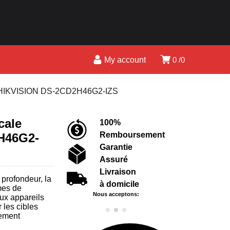
My account
0
0
sée HIKVISION DS-2CD2H46G2-IZS
cale
100%
Remboursement
H46G2-
Garantie
Assuré
Livraison
profondeur, la
à domicile
mes de
Nous acceptons:
aux appareils
 les cibles
lement