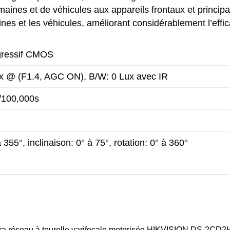
maines et de véhicules aux appareils frontaux et princip
es et les véhicules, améliorant considérablement l’effic
gressif CMOS
x @ (F1.4, AGC ON), B/W: 0 Lux avec IR
/100,000s
355°, inclinaison: 0° à 75°, rotation: 0° à 360°
méra réseau à tourelle varifocale motorisée HIKVISION DS-2CD