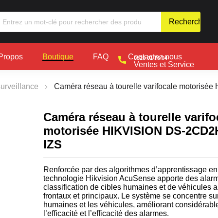
Propos
Boutique
FAQ
Contactez nous
0520 01 76 04
Ventes et Service
urveillance
Caméra réseau à tourelle varifocale motori
Caméra réseau à tourelle varifo
motorisée HIKVISION DS-2CD2
IZS
Renforcée par des algorithmes d’apprentissage en 
technologie Hikvision AcuSense apporte des alar
classification de cibles humaines et de véhicules 
frontaux et principaux. Le système se concentre sur
humaines et les véhicules, améliorant considérab
l’efficacité et l’efficacité des alarmes.