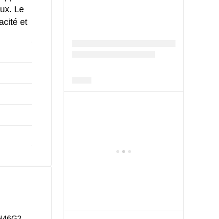
aux. Le
acité et
2H46G2-