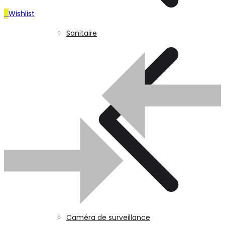
Cuisine
0
Wishlist
Sanitaire
0
Wishlist
Sanitaire
UGS :
Z05875
Catégorie :
camera surveillance
Caméra de surveillance