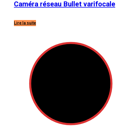
Caméra réseau Bullet varifocale
AcuSense de 8 MP HIKVISION DS-
2CD2686G2-IZS
Lire la suite