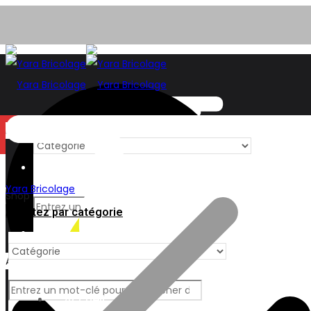
Menu
Accueil
Yara Bricolage
Shop
Achetez par catégorie
Batteries
Additional
Language:
Accueil