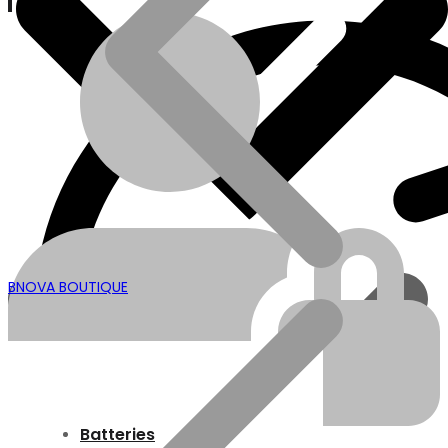
Currency:
My account
À Propos
ADRESSE
BNOVA BOUTIQUE
Localisation
Plomberie
À Propos
Batteries