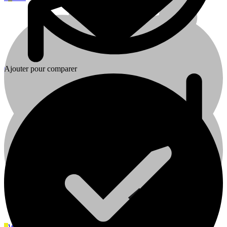
Ajouter pour comparer
0
0
Cart
Plomberie
Plomberie
Cuisine