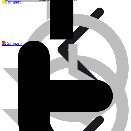
0
Compare
Articles Industriels
0
Compare
Caméra de surveillance
Traitement de l’eau