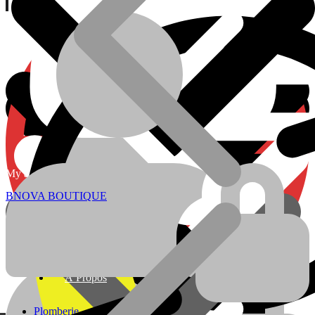
Currency:
ADRESSE
My account
À Propos
Localisation
BNOVA BOUTIQUE
Plomberie
Batteries
À Propos
Plomberie