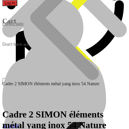
Cart
Forgot password?
Don't have account yet?
Sign up
Cadre 2 SIMON éléments métal yang inox 54 Nature
Batteries
Batteries
Cadre 2 SIMON éléments
Traitement de l’eau
métal yang inox 54 Nature
Account