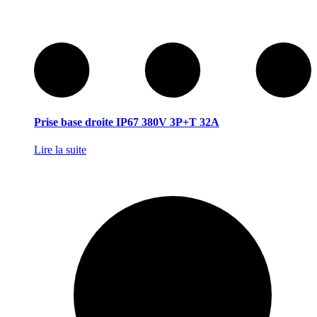
Prise base droite IP67 380V 3P+T 32A
Lire la suite