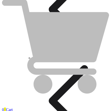
Simon présente Harmonie 24, une gamme qui réunit, dans son
essence, l esthétique et la fonctionnalité.
Ajouter à la liste d'envies
Account
Électricité
Électricité
Piles
0
0
Cart