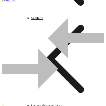
0
Wishlist
Sanitaire
UGS :
Z06379
Catégorie :
prises et interrupteurs
0
Wishlist
Sanitaire
Caméra de surveillance