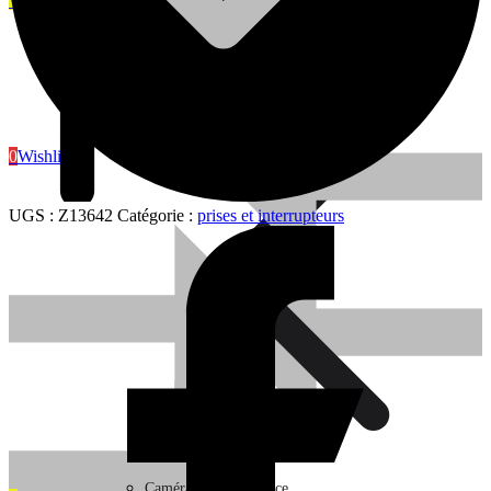
0
Wishlist
Sanitaire
0
Wishlist
UGS :
Z13642
Catégorie :
prises et interrupteurs
Sanitaire
Caméra de surveillance