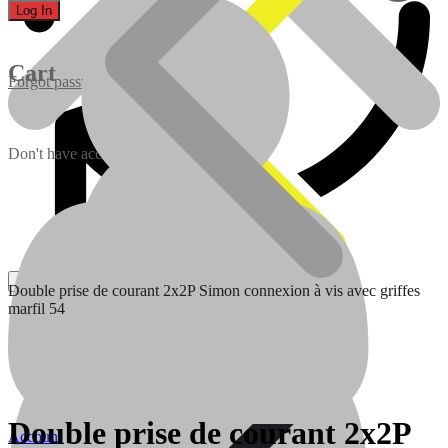
Cart
Forgot password?
Don't have account yet?
Sign up
Double prise de courant 2x2P Simon connexion à vis avec griffes
Batteries
marfil 54
Batteries
Traitement de l’eau
Double prise de courant 2x2P
Account