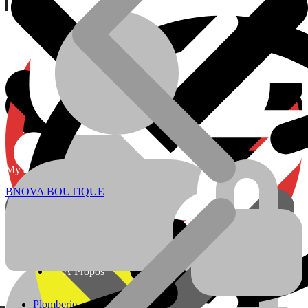
Currency:
ADRESSE
My account
À Propos
Localisation
BNOVA BOUTIQUE
Plomberie
Batteries
À Propos
Plomberie