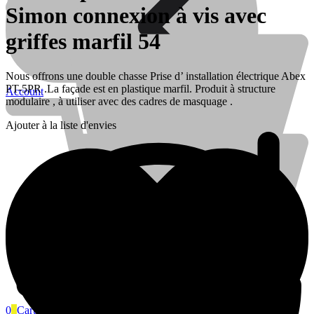
Simon connexion à vis avec
griffes marfil 54
Nous offrons une double chasse Prise d’ installation électrique Abex
PT-5PR .La façade est en plastique marfil. Produit à structure
Account
modulaire , à utiliser avec des cadres de masquage .
Ajouter à la liste d'envies
Électricité
Électricité
Piles
0
0
Cart