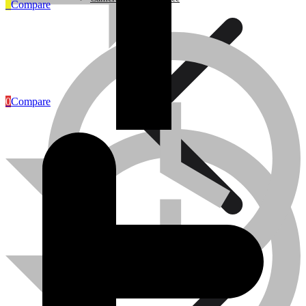
0
Compare
Articles Industriels
0
Compare
Caméra de surveillance
Traitement de l’eau