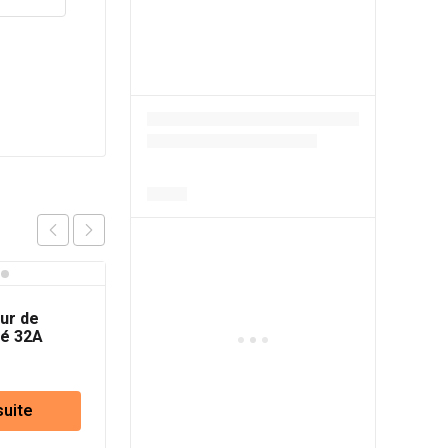
ur de
sé 32A
suite