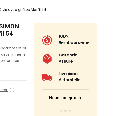
vis avec griffes Marfil 54
T SIMON
il 54
100%
Remboursement
dépendamment du
t déterminer le
Garantie
inement les
Assuré
Livraison
à domicile
arer
Nous acceptons: