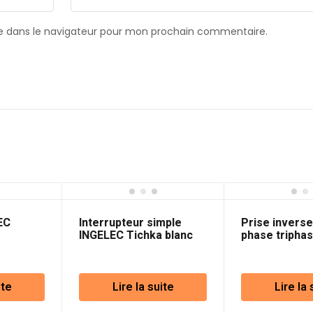
e dans le navigateur pour mon prochain commentaire.
EC
Interrupteur simple
Prise inverse
INGELEC Tichka blanc
phase tripha
3P+T 380V
ite
Lire la suite
Lire la 