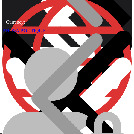
Currency:
BNOVA BOUTIQUE
À Propos
Plomberie