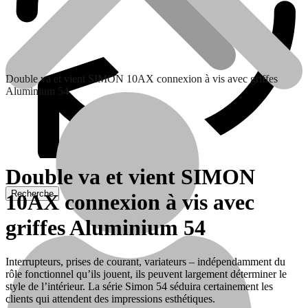
Double va et vient SIMON 10AX connexion à vis avec griffes
Aluminium 54
Double va et vient SIMON
10AX connexion à vis avec
Batteries
griffes Aluminium 54
Interrupteurs, prises de courant, variateurs – indépendamment du
Traitement de l’eau
rôle fonctionnel qu’ils jouent, ils peuvent largement déterminer le
style de l’intérieur. La série Simon 54 séduira certainement les
clients qui attendent des impressions esthétiques.