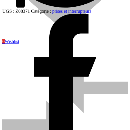
UGS :
Z08371
Catégorie :
prises et interrupteurs
0
Wishlist
Sanitaire