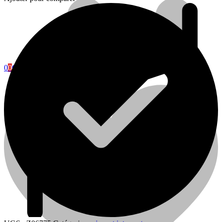
0
0
Cart
Plomberie
Cuisine