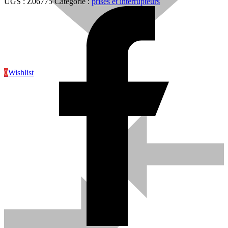
UGS :
Z06775
Catégorie :
prises et interrupteurs
0
Wishlist
Sanitaire