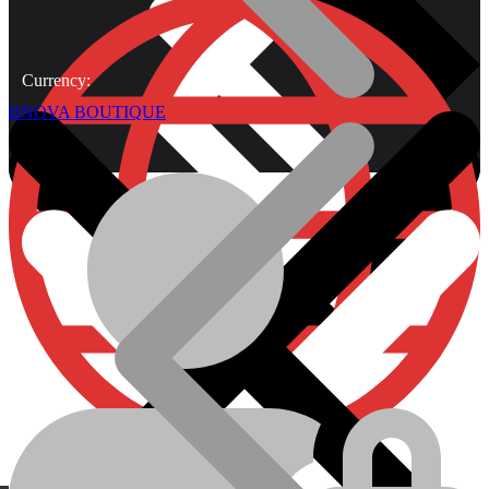
Currency:
BNOVA BOUTIQUE
À Propos
Plomberie