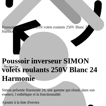
Poussoir inverseur SIMON volets roulants 250V Blanc 24
Harmonie
Poussoir inverseur SIMON
volets roulants 250V Blanc 24
Batteries
Harmonie
Simon présente Harmonie 24, une gamme qui réunit, dans son
Traitement de l’eau
essence, l esthétique et la fonctionnalité.
Ajouter à la liste d'envies