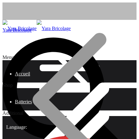
Yara Bricolage
Menu
Accueil
Shop
Batteries
Additional
Language: