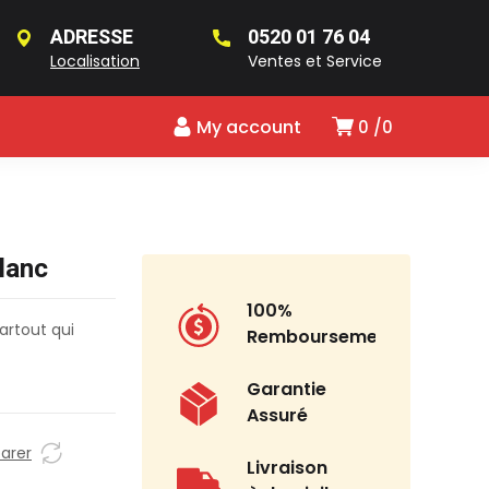
ADRESSE
0520 01 76 04
Localisation
Ventes et Service
My account
0
0
lanc
100%
artout qui
Remboursement
Garantie
Assuré
arer
Livraison