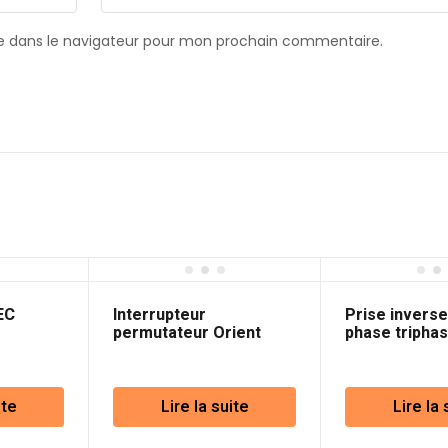
e dans le navigateur pour mon prochain commentaire.
EC
Interrupteur
Prise inverse
permutateur Orient
phase tripha
Marfil L.A.P
3P+T 380V
ite
Lire la suite
Lire la 