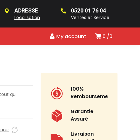
ADRESSE
0520 01 76 04
Localisation
Ventes et Service
My account
0
0
100%
tout qui
Remboursement
Garantie
Assuré
arer
Livraison