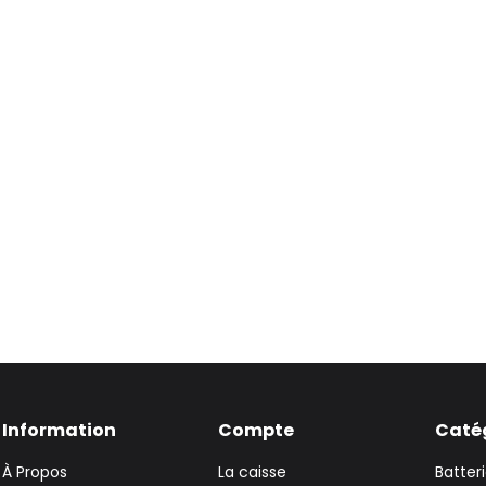
Information
Compte
Caté
À Propos
La caisse
Batter