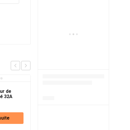
ur de
sé 32A
suite