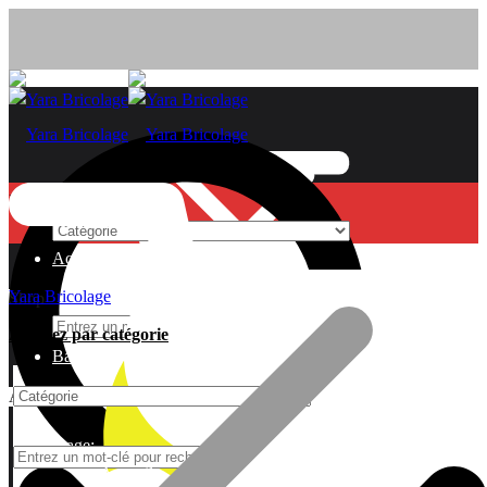
Menu
Accueil
Yara Bricolage
Shop
Achetez par catégorie
Batteries
Additional
Language:
Accueil