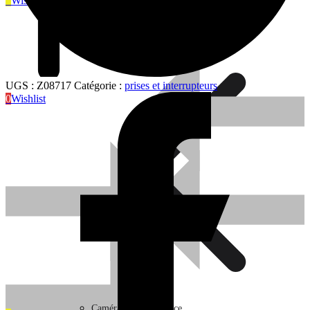
0
Wishlist
Sanitaire
UGS :
Z08717
Catégorie :
prises et interrupteurs
0
Wishlist
Sanitaire
Caméra de surveillance