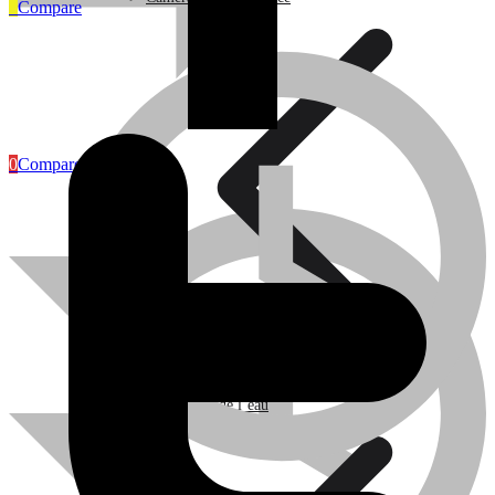
0
Compare
Articles Industriels
0
Compare
Caméra de surveillance
Traitement de l’eau