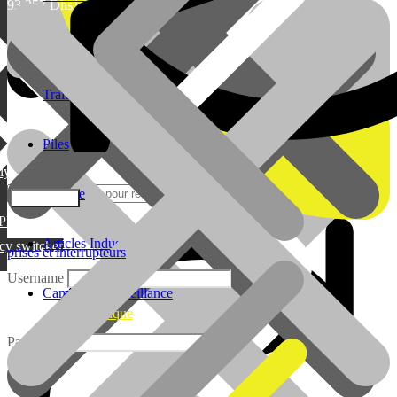
93,357
Dhs
149
Sanitaire
Traitement de l’eau
Piles
lylang
Cuisine
PML
Articles Industriels
cy switcher
Boutique
prises et interrupteurs
0520 01 76 04
Username
Ventes et Service
Caméra de surveillance
Boutique
Sanitaire
Password