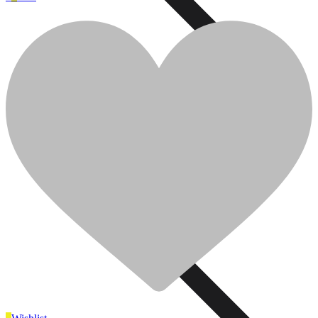
0
0
Cart
Plomberie
Ajouter pour comparer
Plomberie
Cuisine