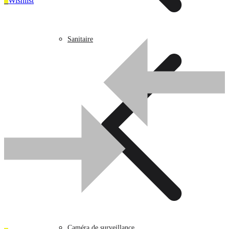
0
Wishlist
Sanitaire
0
Wishlist
UGS :
Z02197
Catégorie :
prises et interrupteurs
Sanitaire
Caméra de surveillance