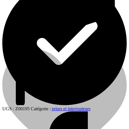
0
0
Cart
Plomberie
UGS :
Z00195
Catégorie :
prises et interrupteurs
Cuisine