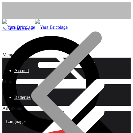
Yara Bricolage
Menu
Accueil
Shop
Batteries
Additional
Language: