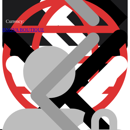
Currency:
BNOVA BOUTIQUE
À Propos
Plomberie