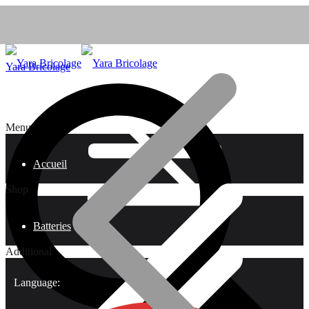
Yara Bricolage
Menu
Accueil
Shop
Batteries
Additional
Language: