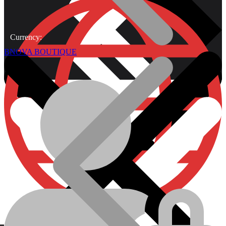
Currency:
BNOVA BOUTIQUE
À Propos
Plomberie